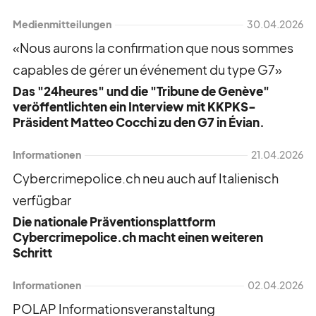
Medienmitteilungen
30.04.2026
«Nous aurons la conﬁrmation que nous sommes
capables de gérer un événement du type G7»
Das "24heures" und die "Tribune de Genève"
veröffentlichten ein Interview mit KKPKS-
Präsident Matteo Cocchi zu den G7 in Évian.
Speichergasse 6
3011 Bern
Informationen
21.04.2026
Schweiz
Cybercrimepolice.ch neu auch auf Italienisch
verfügbar
+41 (0)31 512 87 20
Die nationale Präventionsplattform
info@kkpks.ch
Cybercrimepolice.ch macht einen weiteren
Schritt
Medienanfragen bitte direkt an:
Informationen
02.04.2026
+41 (0)31 512 87 25
POLAP Informationsveranstaltung