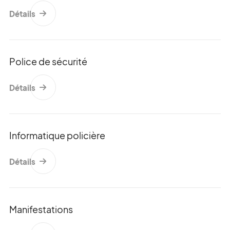
Détails
Police de sécurité
Détails
Informatique policière
Speichergasse 6
3011 Berne
Détails
Suisse
+41 (0)31 512 87 20
info@kkpks.ch
Manifestations