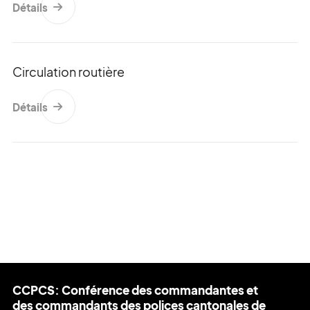
Détails
Demandes des médias :
+41 (0)31 512 87 25
media@kkpks.ch
Circulation routière
Détails
CCPCS: Conférence des commandantes et
des commandants des polices cantonales de