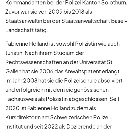
Kommandanten bei der Polizei Kanton Solothurn.
Zuvor war sie von 2009 bis 2018 als
Staatsanwältin bei der Staatsanwaltschaft Basel-
Landschaft tätig.
Fabienne Holland ist sowohl Polizistin wie auch
Juristin. Nach ihrem Studium der
Rechtswissenschaften an der Universität St.
Gallen hat sie 2006 das Anwaltspatent erlangt.
Im Jahr 2008 hat sie die Polizeischule absolviert
und erfolgreich mit dem eidgenössischen
Speichergasse 6
Fachausweis als Polizistin abgeschlossen. Seit
3011 Bern
2020 ist Fabienne Holland zudem als
Schweiz
Kursdirektorin am Schweizerischen Polizei-
+41 (0)31 512 87 20
Institut und seit 2022 als Dozierende an der
info@kkpks.ch