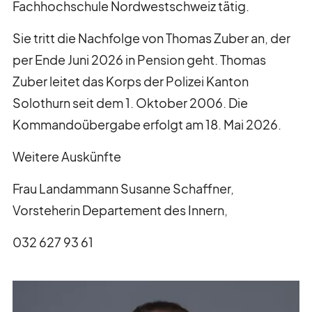
Fachhochschule Nordwestschweiz tätig.
Sie tritt die Nachfolge von Thomas Zuber an, der
Medienanfragen bitte direkt an:
per Ende Juni 2026 in Pension geht. Thomas
+41 (0)31 512 87 25
Zuber leitet das Korps der Polizei Kanton
media@kkpks.ch
Solothurn seit dem 1. Oktober 2006. Die
Kommandoübergabe erfolgt am 18. Mai 2026.
Weitere Auskünfte
Frau Landammann Susanne Schaffner,
Vorsteherin Departement des Innern,
032 627 93 61