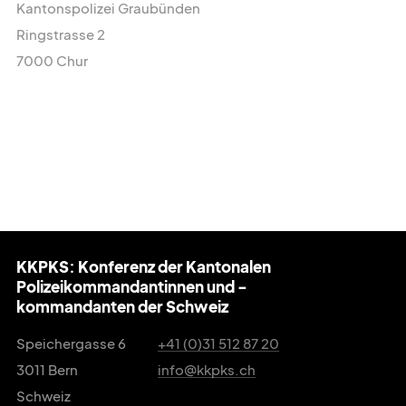
Kantonspolizei Graubünden
media@kkpks.ch
Ringstrasse 2
7000 Chur
KKPKS: Konferenz der Kantonalen
Polizeikommandantinnen und -
kommandanten der Schweiz
Speichergasse 6
+41 (0)31 512 87 20
3011 Bern
info@kkpks.ch
Schweiz