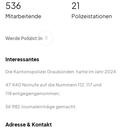
536
21
Mitarbeitende
Polizeistationen
Werde Polizist:in
Interessantes
Speichergasse 6
3011 Bern
Die Kantonspolizei Graubünden hatte im Jahr 2024:
Schweiz
47'440 Notrufe auf die Nummern 112, 117 und
+41 (0)31 512 87 20
118 entgegengenommen;
info@kkpks.ch
56'982 Journaleinträge gemacht.
Adresse & Kontakt
Medienanfragen bitte direkt an:
+41 (0)31 512 87 25