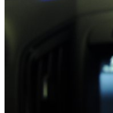
Medienanfragen bitte direkt an:
+41 (0)31 512 87 25
media@kkpks.ch