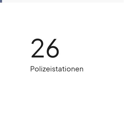
26
Polizeistationen
izeikorps
iat
tionen