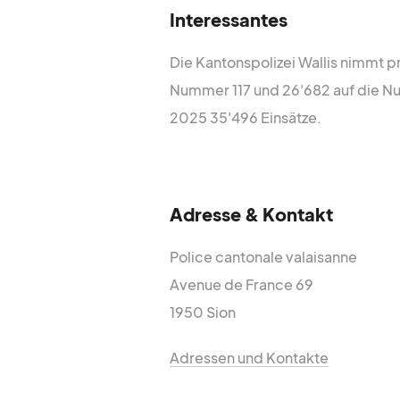
Bundesamt für Po
Interessantes
Die Kantonspolizei Wallis nimmt 
Schweizerische 
Nummer 117 und 26'682 auf die Num
2025 35'496 Einsätze.
Städtischer Poli
Polizeistiftung 
Adresse & Kontakt
Police cantonale valaisanne
Avenue de France 69
1950 Sion
Adressen und Kontakte