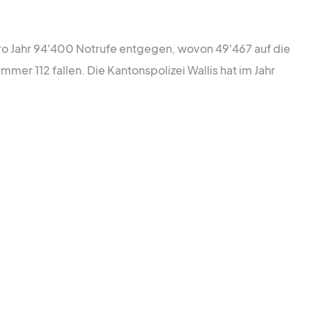
lizei (fedpol)
pro Jahr 94'400 Notrufe entgegen, wovon 49'467 auf die
Vereinigung
mer 112 fallen. Die Kantonspolizei Wallis hat im Jahr
zeichefs (SVSP)
Schweiz