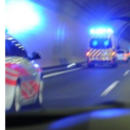
Speichergasse 6
3011 Bern
Schweiz
+41 (0)31 512 87 20
info@kkpks.ch