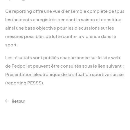
Suisse
Ce reporting offre une vue d'ensemble complète de tous
les incidents enregistrés pendant la saison et constitue
+41 (0)31 512 87 20
ainsi une base objective pour les discussions sur les
info@kkpks.ch
mesures possibles de lutte contre la violence dans le
sport.
Demandes des médias :
Les résultats sont publiés chaque année sur le site web
+41 (0)31 512 87 25
de Fedpol et peuvent être consultés sous le lien suivant :
media@kkpks.ch
Présentation électronique de la situation sportive suisse
(reporting PESSS)
.
Retour