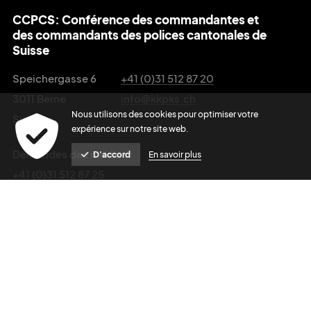
CCPCS: Conférence des commandantes et
des commandants des polices cantonales de
Suisse
Speichergasse 6
+41 (0)31 512 87 20
3011 Berne
info@kkpks.ch
Nous utilisons des cookies pour optimiser votre
Suisse
expérience sur notre site web.
Demandes des médias :
D'accord
En savoir plus
+41 (0)31 512 87 25
media@kkpks.ch
Editeur du site
Privacy Policy
powered by indual