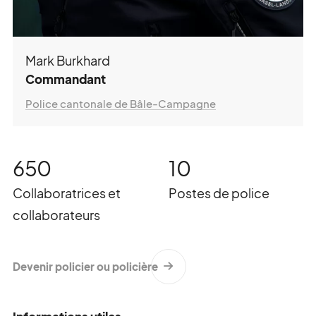
Mark Burkhard
Commandant
Police cantonale de Bâle-Campagne
650
10
Collaboratrices et
Postes de police
Speichergasse 6
collaborateurs
3011 Berne
Suisse
Devenir policier ou policière
+41 (0)31 512 87 20
info@kkpks.ch