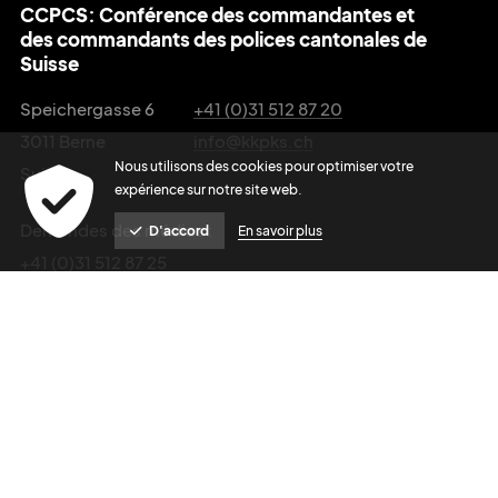
CCPCS: Conférence des commandantes et
des commandants des polices cantonales de
Suisse
Speichergasse 6
+41 (0)31 512 87 20
3011 Berne
info@kkpks.ch
Nous utilisons des cookies pour optimiser votre
Suisse
expérience sur notre site web.
Demandes des médias :
D'accord
En savoir plus
+41 (0)31 512 87 25
media@kkpks.ch
Editeur du site
Privacy Policy
powered by indual