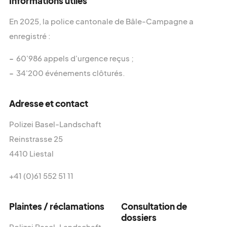
Informations utiles
En 2025, la police cantonale de Bâle-Campagne a
Demandes des médias :
enregistré :
+41 (0)31 512 87 25
60'986 appels d'urgence reçus ;
media@kkpks.ch
34'200 événements clôturés.
Adresse et contact
Polizei Basel-Landschaft
Reinstrasse 25
4410 Liestal
+41 (0)61 552 51 11
Plaintes / réclamations
Consultation de
dossiers
Polizei Basel-Landschaft