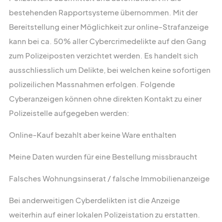
bestehenden Rapportsysteme übernommen. Mit der
Speichergasse 6
Bereitstellung einer Möglichkeit zur online-Strafanzeige
3011 Bern
kann bei ca. 50% aller Cybercrimedelikte auf den Gang
Schweiz
zum Polizeiposten verzichtet werden. Es handelt sich
ausschliesslich um Delikte, bei welchen keine sofortigen
+41 (0)31 512 87 20
polizeilichen Massnahmen erfolgen. Folgende
info@kkpks.ch
Cyberanzeigen können ohne direkten Kontakt zu einer
Polizeistelle aufgegeben werden:
Online-Kauf bezahlt aber keine Ware enthalten
Medienanfragen bitte direkt an:
+41 (0)31 512 87 25
Meine Daten wurden für eine Bestellung missbraucht
media@kkpks.ch
Falsches Wohnungsinserat / falsche Immobilienanzeige
Bei anderweitigen Cyberdelikten ist die Anzeige
weiterhin auf einer lokalen Polizeistation zu erstatten.