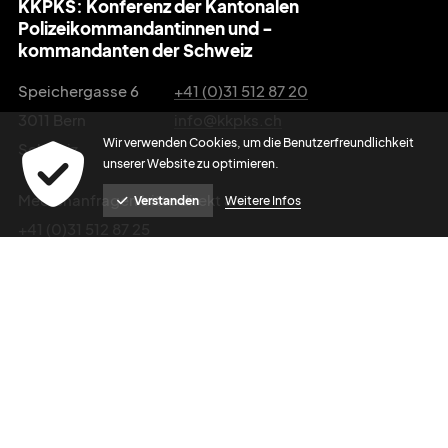
KKPKS: Konferenz der Kantonalen
Polizeikommandantinnen und -
kommandanten der Schweiz
Speichergasse 6
+41 (0)31 512 87 20
3011 Bern
info@kkpks.ch
Wir verwenden Cookies, um die Benutzerfreundlichkeit
Schweiz
unserer Website zu optimieren.
Medienanfragen bitte direkt an:
Verstanden
Weitere Infos
+41 (0)31 512 87 25
media@kkpks.ch
Impressum
Datenschutz
powered by indual