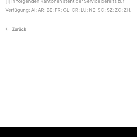
[1] In folgenden Kantonen steht der Service bereits zur
Verfügung: AI; AR; BE; FR; GL; GR; LU; NE; SG; SZ; ZG; ZH.
Zurück